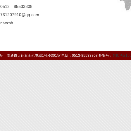
513—85533808
31207910@qq.com
twzsh
南通市大达五金机电城1号楼301室 电话：0513-85533808 备案号：
苏ICP备15